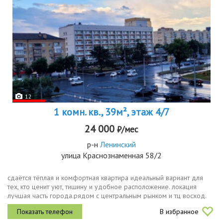
12
1 комн. кв., 39м², этаж 4/7
24 000
₽/мес
р-н
Ленинский
улица Краснознаменная 58/2
сдаётся тёплая и комфортная квартира идеальный вариант для
тех, кто ценит уют, тишину и удобное расположение. локация
лучшая часть города.рядом с центральным рынком и тц восход.
пешком до огу и театра музыкальной комедии. вся необходимая...
В избранное