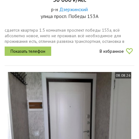
р-н
Дзержинский
улица просп. Победы 153А
сдается квартира 1.5 комнатная проспект победы 153а, всё
абсолютно новое, никто не проживал. всё необходимое для
проживания есть, отличная развязка транспортная, остановка в
двух минутах ходьбы, рядом магнит, пятерочка,кб, вб, азс, аптека и
В избранное
всё...
08.08.26