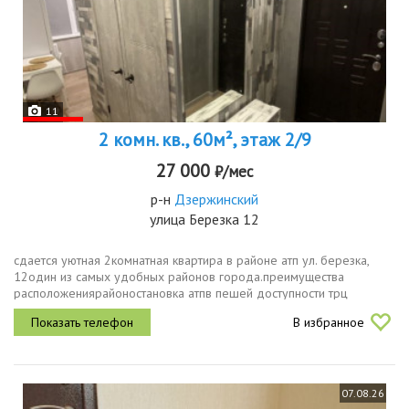
11
2 комн. кв., 60м², этаж 2/9
27 000
₽/мес
р-н
Дзержинский
улица Березка 12
сдается уютная 2комнатная квартира в районе атп ул. березка,
12один из самых удобных районов города.преимущества
расположениярайоностановка атпв пешей доступности трц
северрядом рынок, магазины, аптеки, школы и детские
В избранное
садыудобная транспортная...
07.08.26