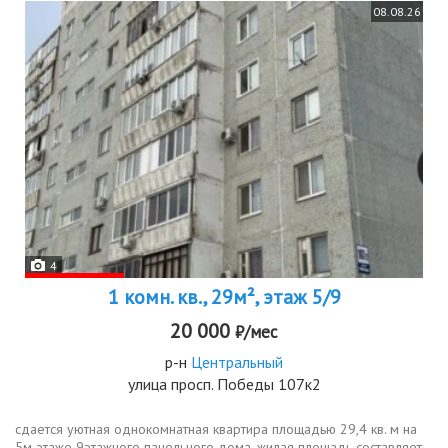
08.08.26
4
1 комн. кв., 29м², этаж 5/9
20 000
₽/мес
р-н
Центральный
улица просп. Победы 107к2
сдается уютная однокомнатная квартира площадью 29,4 кв. м на
5м этаже 9этажного панельного дома. жилая площадь составляет