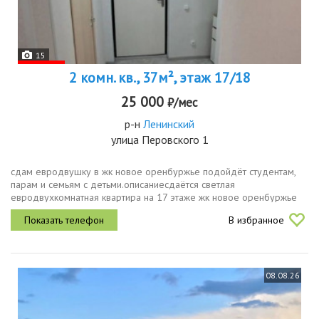
15
2 комн. кв., 37м², этаж 17/18
25 000
₽/мес
р-н
Ленинский
улица Перовского 1
сдам евродвушку в жк новое оренбуржье подойдёт студентам,
парам и семьям с детьми.описаниесдаётся светлая
евродвухкомнатная квартира на 17 этаже жк новое оренбуржье
ул. перовского, 1. универсальный вариант для любых жильцов
В избранное
студентам удобная...
08.08.26