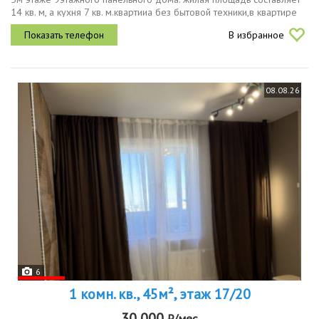
14 кв. м, а кухня 7 кв. м.квартииа без бытовой техники,в квартире
имеется шкаф 3 створчатый, тумба под телевизор, кухонный...
В избранное
08.08.26
6
1 комн. кв., 45м², этаж 17/20
30 000
₽/мес