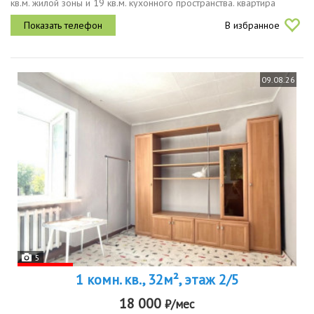
кв.м. жилой зоны и 19 кв.м. кухонного пространства. квартира
расположена на 6 этаже 15этажного панельного дома, который
В избранное
был...
09.08.26
5
1 комн. кв., 32м², этаж 2/5
18 000
₽/мес