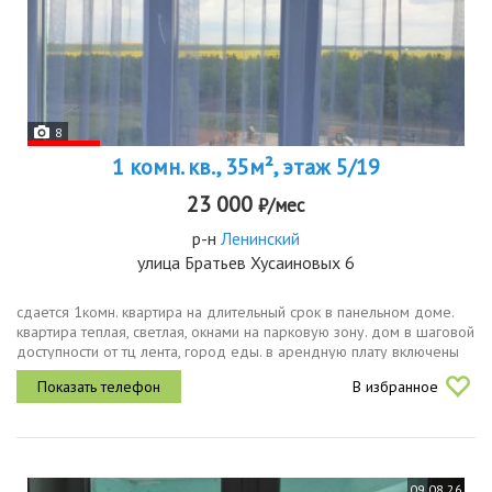
8
1 комн. кв., 35м², этаж 5/19
23 000
₽/мес
р-н
Ленинский
улица Братьев Хусаиновых 6
сдается 1комн. квартира на длительный срок в панельном доме.
квартира теплая, светлая, окнами на парковую зону. дом в шаговой
доступности от тц лента, город еды. в арендную плату включены
жку кроме счетчиков вода, свет.условия без животных...
В избранное
09.08.26