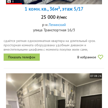
8
1 комн. кв., 36м², этаж 5/17
25 000
₽/мес
р-н
Ленинский
улица Транспортная 16/3
сдаётся уютная однокомнатная квартира на длительный срок.
просторная комната оборудована удобным диваном и
вместительными шкафами.с момента покупки жили сами,
относились ко всему бережно. сдаём по причине переезда.во
В избранное
дворе школа, не далеко детский...
07.08.26