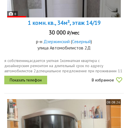
8
1 комн. кв., 34м², этаж 14/19
30 000
₽/мес
р-н
Дзержинский
(
Северный
)
улица Автомобилистов 2Д
я собственницасдается уютная 1комнатная квартира с
дизайнерским ремонтом на длительный срок по адресу
автомобилистов 2дспециальное предложение при проживании 11
месяцев 12й месяц бесплатно. фактически вы получаете месяц
В избранное
проживания в подарок при...
08.08.26