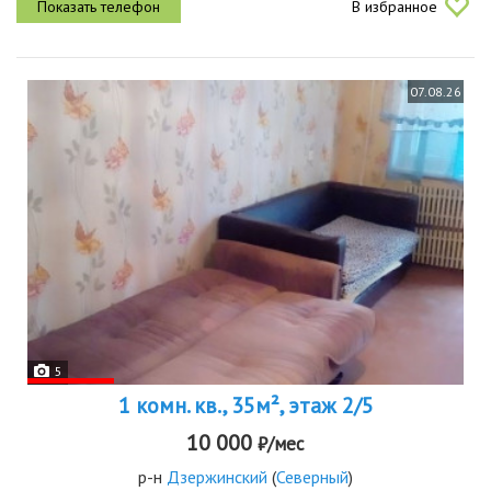
В избранное
стол и...
07.08.26
5
1 комн. кв., 35м², этаж 2/5
10 000
₽/мес
р-н
Дзержинский
(
Северный
)