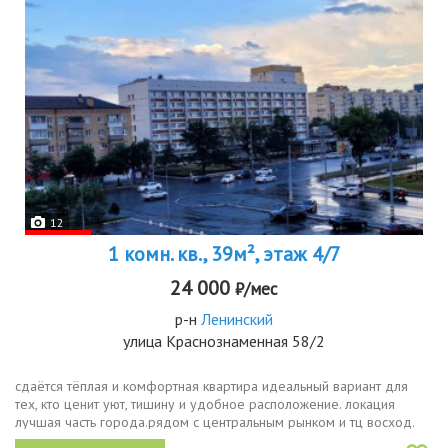
12
1 комн. кв., 39м², этаж 4/7
24 000
₽/мес
р-н
Ленинский
улица Краснознаменная 58/2
сдаётся тёплая и комфортная квартира идеальный вариант для
тех, кто ценит уют, тишину и удобное расположение. локация
лучшая часть города.рядом с центральным рынком и тц восход.
пешком до огу и театра музыкальной комедии. вся необходимая...