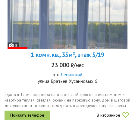
8
1 комн. кв., 35м², этаж 5/19
23 000
₽/мес
р-н
Ленинский
улица Братьев Хусаиновых 6
сдается 1комн. квартира на длительный срок в панельном доме.
квартира теплая, светлая, окнами на парковую зону. дом в шаговой
доступности от тц лента, город еды. в арендную плату включены
жку кроме счетчиков вода, свет.условия без животных...
В избранное