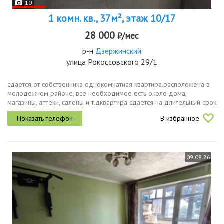
10
1 комн. кв., 37м², этаж 10/17
28 000
₽/мес
р-н
Дзержинский
улица Рокоссовского 29/1
сдается от собственника однокомнатная квартира.расположена в
молодежном районе, все необходимое есть около дома,
магазины, аптеки, салоны и т.дквартира сдается на длительный срок
от года. страховой депозитзалог 25000. торг не уместен.в
В избранное
квартире...
09.08.26