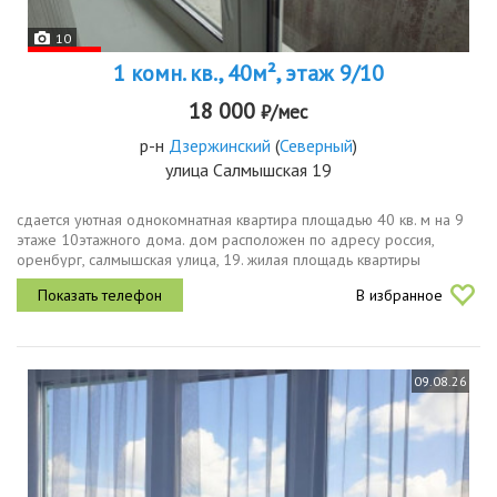
10
1 комн. кв., 40м², этаж 9/10
18 000
₽/мес
р-н
Дзержинский
(
Северный
)
улица Салмышская 19
сдается уютная однокомнатная квартира площадью 40 кв. м на 9
этаже 10этажного дома. дом расположен по адресу россия,
оренбург, салмышская улица, 19. жилая площадь квартиры
составляет 25 кв. м, кухня 8 кв. м. это идеальный вариант для тех,
В избранное
кто ищет...
09.08.26