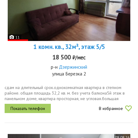
11
1 комн. кв., 32м², этаж 5/5
18 500
₽/мес
р-н
Дзержинский
улица Березка 2
сдам на длительный срок.однокомнатная квартира в степном
районе. общая площадь 32,2 кв. м. без учета балкона5й этаж в
панельном доме, квартира просторная, не угловая.большая
комната 19,3м2 с выходом на балкон.в квартире сделан ремонт
В избранное
с...
09.08.26