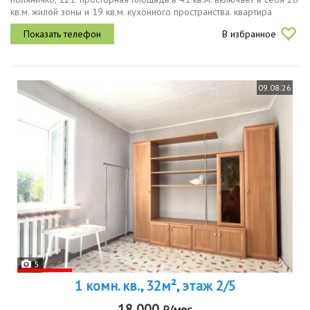
кв.м. жилой зоны и 19 кв.м. кухонного пространства. квартира
расположена на 6 этаже 15этажного панельного дома, который
В избранное
был...
09.08.26
5
1 комн. кв., 32м², этаж 2/5
18 000
₽/мес