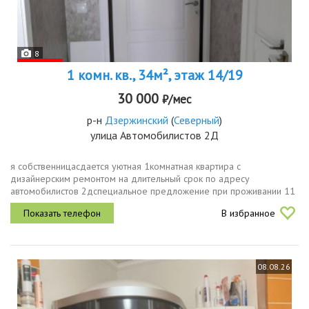
8
1 комн. кв., 34м², этаж 14/19
30 000
₽/мес
р-н
Дзержинский
(
Северный
)
улица Автомобилистов 2Д
я собственницасдается уютная 1комнатная квартира с
дизайнерским ремонтом на длительный срок по адресу
автомобилистов 2дспециальное предложение при проживании 11
месяцев 12й месяц бесплатно. фактически вы получаете месяц
В избранное
проживания в подарок при...
08.08.26