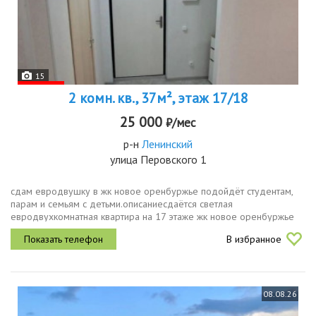
15
2 комн. кв., 37м², этаж 17/18
25 000
₽/мес
р-н
Ленинский
улица Перовского 1
сдам евродвушку в жк новое оренбуржье подойдёт студентам,
парам и семьям с детьми.описаниесдаётся светлая
евродвухкомнатная квартира на 17 этаже жк новое оренбуржье
ул. перовского, 1. универсальный вариант для любых жильцов
В избранное
студентам удобная...
08.08.26