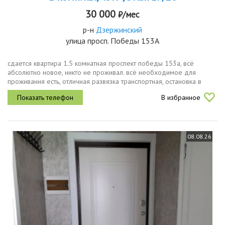
30 000
₽/мес
р-н
Дзержинский
улица просп. Победы 153А
сдается квартира 1.5 комнатная проспект победы 153а, всё
абсолютно новое, никто не проживал. всё необходимое для
проживания есть, отличная развязка транспортная, остановка в
двух минутах ходьбы, рядом магнит, пятерочка,кб, вб, азс, аптека и
В избранное
всё...
08.08.26