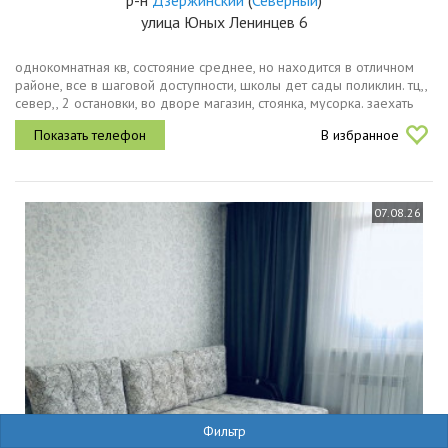
р-н
Дзержинский
(
Северный
)
улица Юных Ленинцев 6
однокомнатная кв, состояние среднее, но находится в отличном
районе, все в шаговой доступности, школы дет сады поликлин. тц,,
север,, 2 остановки, во дворе магазин, стоянка, мусорка. заехать
можно в 20 числах
В избранное
07.08.26
Фильтр