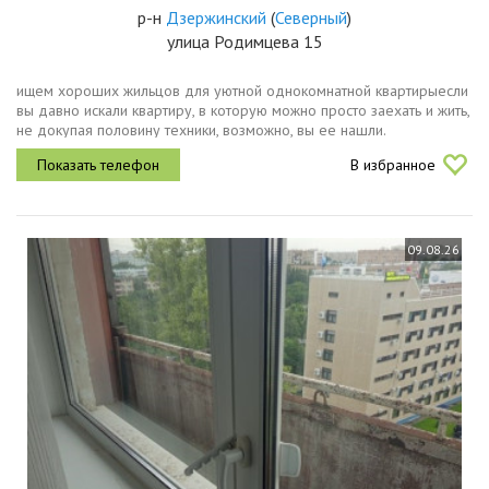
р-н
Дзержинский
(
Северный
)
улица Родимцева 15
ищем хороших жильцов для уютной однокомнатной квартирыесли
вы давно искали квартиру, в которую можно просто заехать и жить,
не докупая половину техники, возможно, вы ее нашли.
оренбург33,4 м²4 этажв квартире уже есть всё необходимое для
В избранное
комфортной...
09.08.26